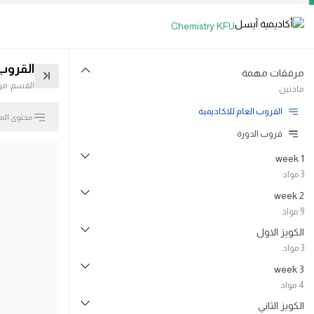
Chemistry KFU
القروب 
مرفقات مهمة
القسم: م
مادتين
القروب العام للاكاديمية
محتوى الم
قروب الدورة
week 1
3 مواد
week 2
9 مواد
الكويز الاول
3 مواد
week 3
4 مواد
الكويز الثاني