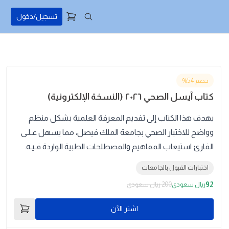
تسجيل/دخول
خصم 54%
كتاب آيسل الصحي ٢٠٢٦ (النسخة الإلكترونية)
يهدف هذا الكتاب إلى تقديم المعرفة العلمية بشكل منظم
وواضح للاختبار الصحي بجامعة الملك فيصل، مما يسهل عـلـى
القارئ استيعاب المفاهيم والمصطلحات الطبية الواردة فـيـه.
اختبارات القبول بالجامعات
92
ريال سعودي
200 ريال سعودي
اشتر الآن