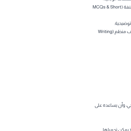
تدريبات واختبارات محاكية للاختبار الحقيقي واسئلة السنوات السابقة مصنفة (MCQs & Short
توضيحية.
وحدة متكاملة لتعليم الكتابة الطبية والإجابة على الأسئلة المقالية بأسلوب منظم (Writing
حي، وأن يساعده على
يمكن تحميلها.